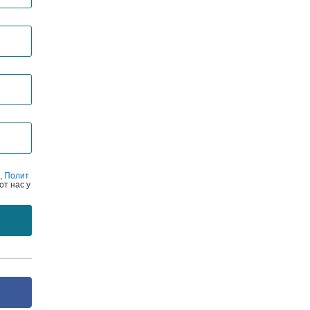
,
Полит
от нас у