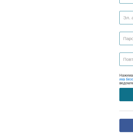
Нажимая
ика без
ведомле